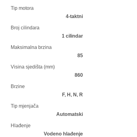
Tip motora
4-taktni
Broj cilindara
1 cilindar
Maksimalna brzina
85
Visina sjedišta (mm)
860
Brzine
F, H, N, R
Tip mjenjača
Automatski
Hlađenje
Vodeno hlađenje