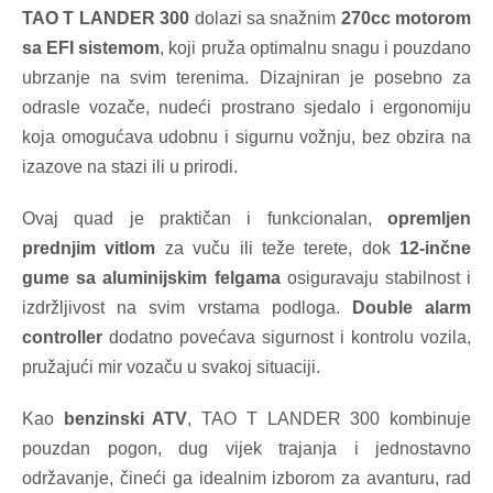
TAO T LANDER 300
dolazi sa snažnim
270cc motorom
sa EFI sistemom
, koji pruža optimalnu snagu i pouzdano
ubrzanje na svim terenima. Dizajniran je posebno za
odrasle vozače, nudeći prostrano sjedalo i ergonomiju
koja omogućava udobnu i sigurnu vožnju, bez obzira na
izazove na stazi ili u prirodi.
Ovaj quad je praktičan i funkcionalan,
opremljen
prednjim vitlom
za vuču ili teže terete, dok
12-inčne
gume sa aluminijskim felgama
osiguravaju stabilnost i
izdržljivost na svim vrstama podloga.
Double alarm
controller
dodatno povećava sigurnost i kontrolu vozila,
pružajući mir vozaču u svakoj situaciji.
Kao
benzinski ATV
, TAO T LANDER 300 kombinuje
pouzdan pogon, dug vijek trajanja i jednostavno
održavanje, čineći ga idealnim izborom za avanturu, rad