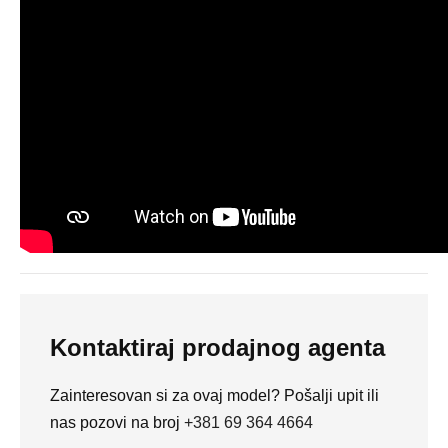
Kontaktiraj prodajnog agenta
Zainteresovan si za ovaj model? Pošalji upit ili
nas pozovi na broj
+381 69 364 4664