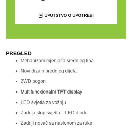
UPUTSTVO O UPOTREBI
PREGLED
Mehanizam mjenjača srednjeg tipa
Novi dizajn prednjeg dijela
2WD pogon
Multifunckionalni TFT display
Multifunckionalni TFT display
LED svjetla za vožnju
Zadnja stop svjetla – LED diode
Zadnji nosač sa naslonom za ruke