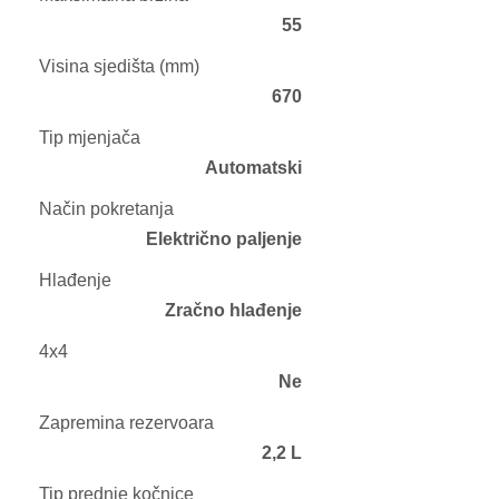
55
Visina sjedišta (mm)
670
Tip mjenjača
Automatski
Način pokretanja
Električno paljenje
Hlađenje
Zračno hlađenje
4x4
Ne
Zapremina rezervoara
2,2 L
Tip prednje kočnice