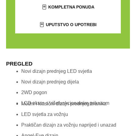
KOMPLETNA PONUDA
UPUTSTVO O UPOTREBI
PREGLED
Novi dizajn prednjeg LED svjetla
Novi dizajn prednjeg dijela
2WD pogon
LCD ekran s višefunkcionalnim prikazom
Modni i klasični dizajn prednjeg branika
LED svjetla za vožnju
Praktičan dizajn za vožnju naprijed i unazad
Angel-Eye dizajn