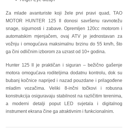
Za mlade avanturiste koji žele prvi pravi quad, TAO
MOTOR HUNTER 125 II donosi savršenu ravnotežu
snage, sigurnosti i zabave. Opremljen 120cc motorom i
automatskim mjenjačem, ovaj ATV je jednostavan za
vožnju i omogućava maksimalnu brzinu do 55 km/h, što
ga čini odličnim izborom za uzrast od 10+ godina.
Hunter 125 II je praktičan i siguran – bežično gašenje
motora omogućava roditeljima dodatnu kontrolu, dok su
bubanj kočnice naprijed i nazad pouzdane i prilagođene
mladim vozačima. Veliki 8-inčni točkovi i robusna
konstrukcija osiguravaju stabilnost na različitim terenima,
a moderni detalji poput LED svjetala i digitalnog
instrument ekrana čine ga atraktivnim i funkcionalnim.