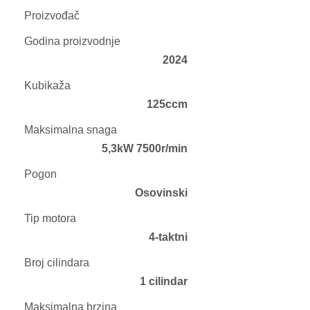
Proizvođač
Godina proizvodnje
2024
Kubikaža
125ccm
Maksimalna snaga
5,3kW 7500r/min
Pogon
Osovinski
Tip motora
4-taktni
Broj cilindara
1 cilindar
Maksimalna brzina