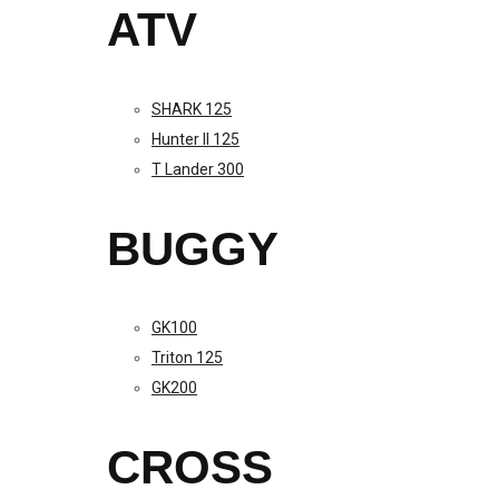
ATV
SHARK 125
Hunter II 125
T Lander 300
BUGGY
GK100
Triton 125
GK200
CROSS