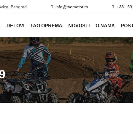
ovica, Beograd
info@taomotor.rs
+381 69
A
DELOVI
TAO OPREMA
NOVOSTI
O NAMA
POST
9