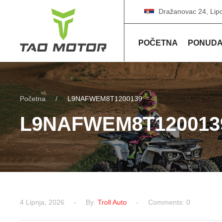
Dražanovac 24, Lip
POČETNA
PONUD
Početna
L9NAFWEM8T1200139
L9NAFWEM8T120013
4 Lipnja, 2026
By:
Troll Auto
Comments: 0