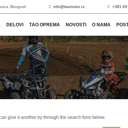
ovica, Beograd
info@taomotor.rs
+381 69
A
DELOVI
TAO OPREMA
NOVOSTI
O NAMA
POST
can give it another try through the search form below.