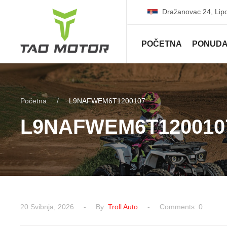
Dražanovac 24, Lip
POČETNA
PONUD
Početna
L9NAFWEM6T1200107
L9NAFWEM6T120010
20 Svibnja, 2026
By:
Troll Auto
Comments: 0