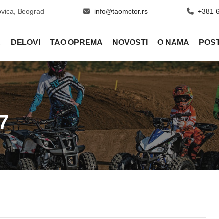
ovica, Beograd
info@taomotor.rs
+381 
A
DELOVI
TAO OPREMA
NOVOSTI
O NAMA
POST
7