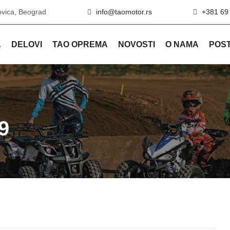
ovica, Beograd
info@taomotor.rs
+381 69
A
DELOVI
TAO OPREMA
NOVOSTI
O NAMA
POST
9