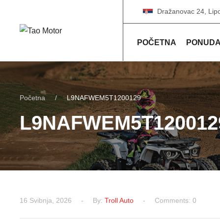
Dražanovac 24, Lip
POČETNA
PONUD
Početna
L9NAFWEM5T1200129
L9NAFWEM5T120012
16 Svibnja, 2026
By:
Troll Auto
Comments: 0