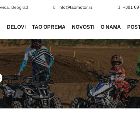
ovica, Beograd
info@taomotor.rs
+381 69
A
DELOVI
TAO OPREMA
NOVOSTI
O NAMA
POST
9