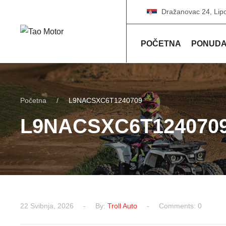
Dražanovac 24, Lip
POČETNA
PONUD
Početna
L9NACSXC6T1240709
L9NACSXC6T124070
22 Svibnja, 2026
By:
Troll Auto
Comments: 0