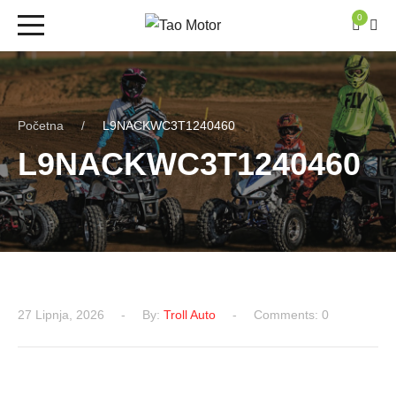
0
Početna
L9NACKWC3T1240460
L9NACKWC3T1240460
27 Lipnja, 2026
By:
Troll Auto
Comments: 0