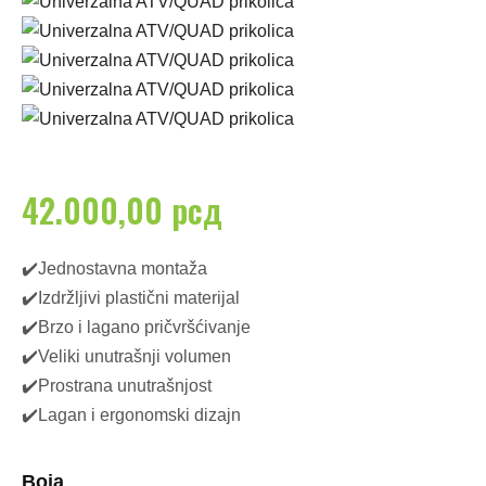
42.000,00
рсд
✔️Jednostavna montaža
✔️Izdržljivi plastični materijal
✔️Brzo i lagano pričvršćivanje
✔️Veliki unutrašnji volumen
✔️Prostrana unutrašnjost
✔️Lagan i ergonomski dizajn
Boja