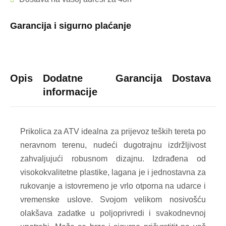
Garancija i sigurno plaćanje
Opis
Dodatne
Garancija
Dostava
informacije
Prikolica za ATV idealna za prijevoz teških tereta po
neravnom terenu, nudeći dugotrajnu izdržljivost
zahvaljujući robusnom dizajnu. Izdrađena od
visokokvalitetne plastike, lagana je i jednostavna za
rukovanje a istovremeno je vrlo otporna na udarce i
vremenske uslove. Svojom velikom nosivošću
olakšava zadatke u poljoprivredi i svakodnevnoj