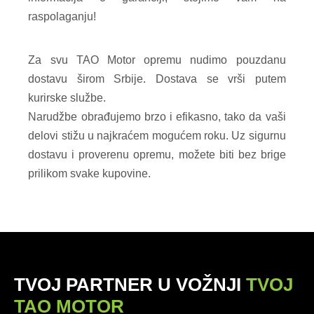
raspolaganju!
Za svu TAO Motor opremu nudimo pouzdanu
dostavu širom Srbije. Dostava se vrši putem
kurirske službe.
Narudžbe obrađujemo brzo i efikasno, tako da vaši
delovi stižu u najkraćem mogućem roku. Uz sigurnu
dostavu i proverenu opremu, možete biti bez brige
prilikom svake kupovine.
TVOJ PARTNER U VOŽNJI
TVOJ
TAO MOTOR