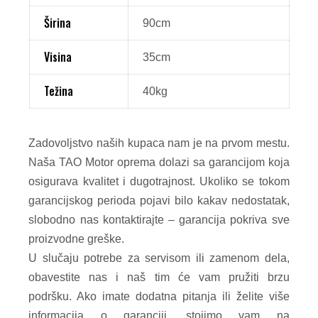
Širina
90cm
Visina
35cm
Težina
40kg
Zadovoljstvo naših kupaca nam je na prvom mestu.
Naša TAO Motor oprema dolazi sa garancijom koja
osigurava kvalitet i dugotrajnost. Ukoliko se tokom
garancijskog perioda pojavi bilo kakav nedostatak,
slobodno nas kontaktirajte – garancija pokriva sve
proizvodne greške.
U slučaju potrebe za servisom ili zamenom dela,
obavestite nas i naš tim će vam pružiti brzu
podršku. Ako imate dodatna pitanja ili želite više
informacija o garanciji, stojimo vam na