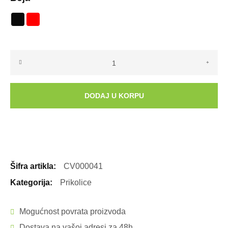
Univerzalna
ATV/QUAD
prikolica
DODAJ U KORPU
količina
Šifra artikla:
CV000041
Kategorija:
Prikolice
Mogućnost povrata proizvoda
Dostava na vašoj adresi za 48h