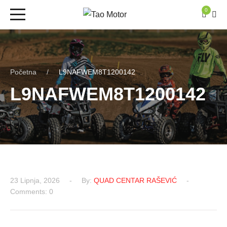
0
Početna
L9NAFWEM8T1200142
L9NAFWEM8T1200142
23 Lipnja, 2026
By:
QUAD CENTAR RAŠEVIĆ
Comments: 0