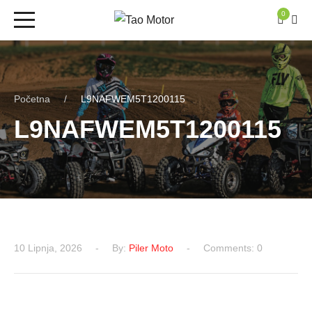
0
Početna
L9NAFWEM5T1200115
L9NAFWEM5T1200115
10 Lipnja, 2026
By:
Piler Moto
Comments: 0