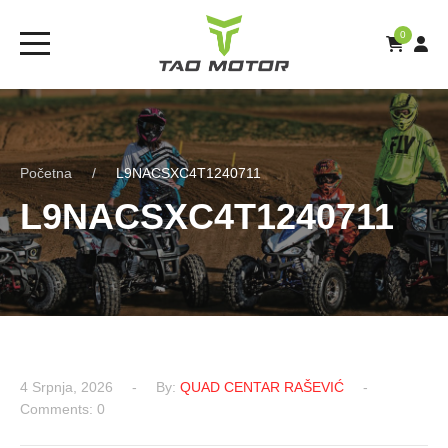
0
Početna
L9NACSXC4T1240711
L9NACSXC4T1240711
4 Srpnja, 2026
By:
QUAD CENTAR RAŠEVIĆ
Comments: 0