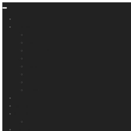
Početna
Ponuda
SHARK 125
Hunter II 125
T Lander 300
GK100
Triton 125
GK200
Cross DB24
Cross DB27
Delovi
Tao oprema
Novosti
DOGAĐAJI
O nama