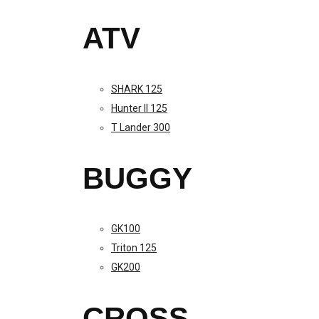
ATV
SHARK 125
Hunter II 125
T Lander 300
BUGGY
GK100
Triton 125
GK200
CROSS